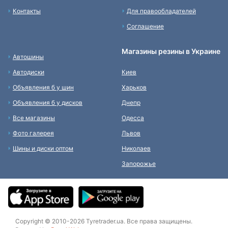
Контакты
Для правообладателей
Соглашение
Магазины резины в Украине
Автошины
Автодиски
Киев
Объявления б у шин
Харьков
Объявления б у дисков
Днепр
Все магазины
Одесса
Фото галерея
Львов
Шины и диски оптом
Николаев
Запорожье
Copyright © 2010-2026 Tyretrader.ua. Все права защищены.