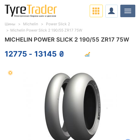
Нави
Шины
Michelin
Power Slick 2
Michelin Power Slick 2 190/55 ZR17 75W
MICHELIN POWER SLICK 2 190/55 ZR17 75W
12775 - 13145 ₴