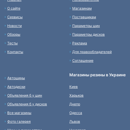
О сайте
Магазинам
Сервисы
Поставщикам
Новости
Параметры шин
Обзоры
Параметры дисков
Тесты
Реклама
Контакты
Для правообладателей
Соглашение
Магазины резины в Украине
Автошины
Автодиски
Киев
Объявления б у шин
Харьков
Объявления б у дисков
Днепр
Все магазины
Одесса
Фото галерея
Львов