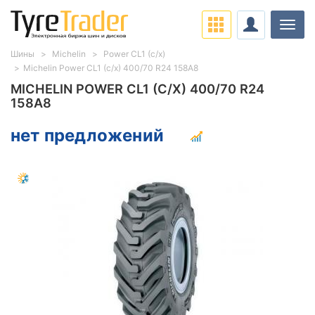
Нави
Шины
Michelin
Power CL1 (с/х)
Michelin Power CL1 (с/х) 400/70 R24 158A8
MICHELIN POWER CL1 (С/Х) 400/70 R24
158A8
нет предложений