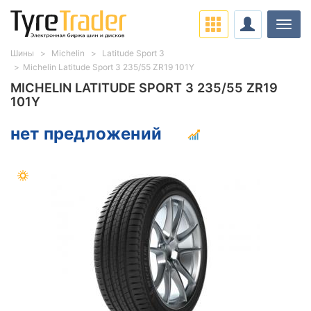
Нави
Шины
Michelin
Latitude Sport 3
Michelin Latitude Sport 3 235/55 ZR19 101Y
MICHELIN LATITUDE SPORT 3 235/55 ZR19
101Y
нет предложений