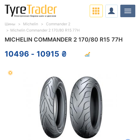
Нави
Шины
Michelin
Commander 2
Michelin Commander 2 170/80 R15 77H
MICHELIN COMMANDER 2 170/80 R15 77H
10496 - 10915 ₴