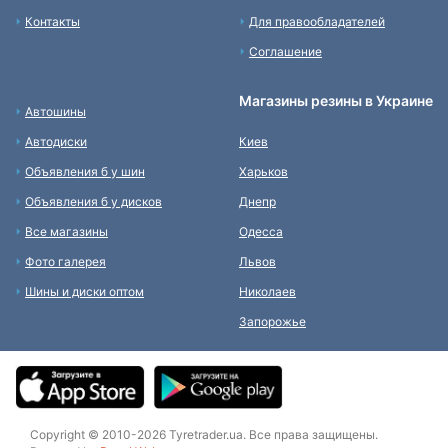
Контакты
Для правообладателей
Соглашение
Магазины резины в Украине
Автошины
Автодиски
Киев
Объявления б у шин
Харьков
Объявления б у дисков
Днепр
Все магазины
Одесса
Фото галерея
Львов
Шины и диски оптом
Николаев
Запорожье
Copyright © 2010-2026 Tyretrader.ua. Все права защищены.