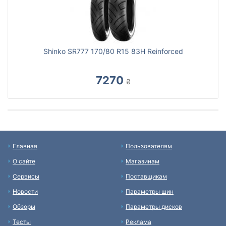
Shinko SR777 170/80 R15 83H Reinforced
7270
₴
Главная
Пользователям
О сайте
Магазинам
Сервисы
Поставщикам
Новости
Параметры шин
Обзоры
Параметры дисков
Тесты
Реклама