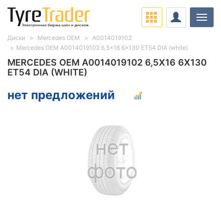
Нави
Диски
Mercedes OEM
A0014019102
Mercedes OEM A0014019102 6,5x16 6x130 ET54 DIA (white)
MERCEDES OEM A0014019102 6,5X16 6X130
ET54 DIA (WHITE)
нет предложений