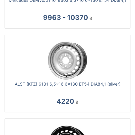
Mercedes OEM A0014018602 6,5x16 6x130 ET54 DIA84,1
9963 - 10370
₴
ALST (KFZ) 6131 6,5x16 6x130 ET54 DIA84,1 (silver)
4220
₴