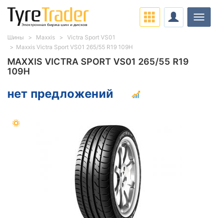
Нави
Шины
Maxxis
Victra Sport VS01
Maxxis Victra Sport VS01 265/55 R19 109H
MAXXIS VICTRA SPORT VS01 265/55 R19
109H
нет предложений