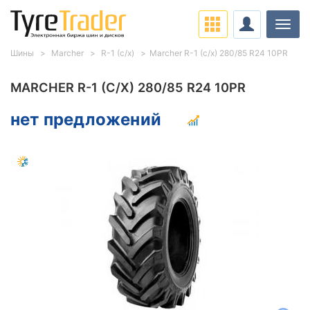
Нави
Шины
Marcher
R-1 (с/х)
Marcher R-1 (с/х) 280/85 R24 10PR
MARCHER R-1 (С/Х) 280/85 R24 10PR
нет предложений