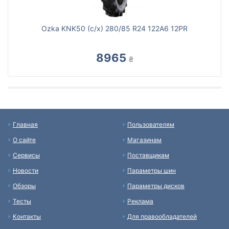
Ozka KNK50 (с/х) 280/85 R24 122A6 12PR
8965
₴
Главная
Пользователям
О сайте
Магазинам
Сервисы
Поставщикам
Новости
Параметры шин
Обзоры
Параметры дисков
Тесты
Реклама
Контакты
Для правообладателей