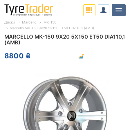
Нави
Диски
Marcello
MK-150
Marcello MK-150 9x20 5x150 ET50 DIA110,1 (AMB)
MARCELLO MK-150 9X20 5X150 ET50 DIA110,1
(AMB)
8800 ₴