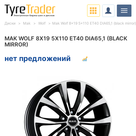
Нави
Диски
Mak
Wolf
Mak Wolf 8x19 5x110 ET40 DIA65,1 (black mirror)
MAK WOLF 8X19 5X110 ET40 DIA65,1 (BLACK
MIRROR)
нет предложений