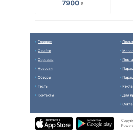
7900
₴
Главная
Польз
О сайте
Мага
Сервисы
Пост
Новости
Пара
Обзоры
Парам
Тесты
Рекл
Контакты
Для п
Согл
Copyri
Power