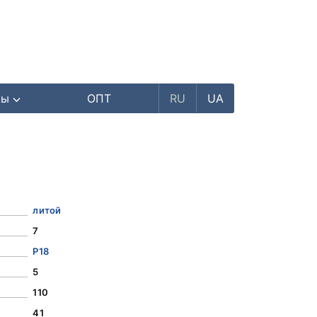
ры
ОПТ
RU
UA
литой
7
Р18
5
110
41