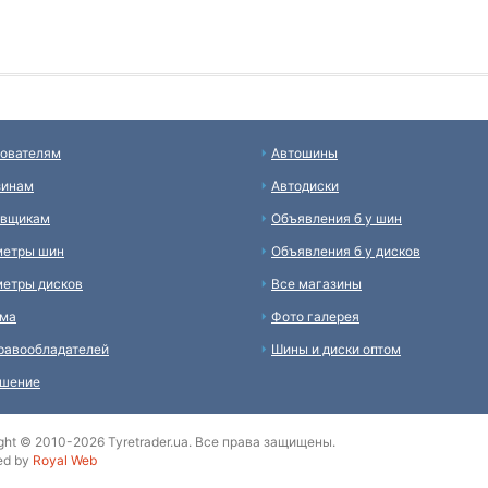
ователям
Автошины
зинам
Автодиски
авщикам
Объявления б у шин
метры шин
Объявления б у дисков
етры дисков
Все магазины
ама
Фото галерея
равообладателей
Шины и диски оптом
ашение
ght © 2010-2026 Tyretrader.ua. Все права защищены.
ed by
Royal Web