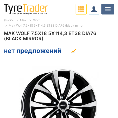
Нави
Диски
Mak
Wolf
Mak Wolf 7,5x18 5x114,3 ET38 DIA76 (black mirror)
MAK WOLF 7,5X18 5X114,3 ET38 DIA76
(BLACK MIRROR)
нет предложений