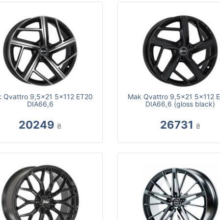
 Qvattro 9,5x21 5x112 ET20
Mak Qvattro 9,5x21 5x112 
DIA66,6
DIA66,6 (gloss black)
20249
26731
₴
₴