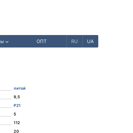
ры
ОПТ
RU
UA
литой
9,5
Р21
5
112
20