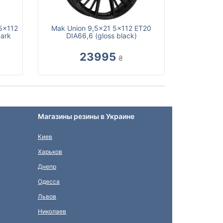
5x112
Mak Union 9,5x21 5x112 ET20
dark
DIA66,6 (gloss black)
23995
₴
Магазины резины в Украине
Киев
Харьков
Днепр
Одесса
Львов
Николаев