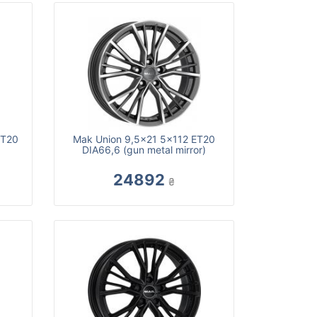
ET20
Mak Union 9,5x21 5x112 ET20
DIA66,6 (gun metal mirror)
24892
₴