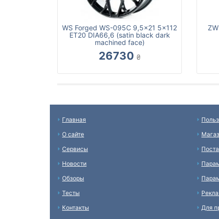
WS Forged WS-095C 9,5x21 5x112
ZW 
ET20 DIA66,6 (satin black dark
machined face)
26730
₴
Главная
Польз
О сайте
Мага
Сервисы
Пост
Новости
Пара
Обзоры
Парам
Тесты
Рекл
Контакты
Для п