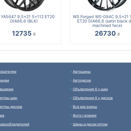
YA5647 9,5x21 5x112 ET20
WS Forged WS-094C 9,5x21 
DIA66,6 (BLK)
ET20 DIA66,6 (satin black 
machined face)
12735
26730
₴
₴
ователям
Автошины
зинам
Автодиски
авщикам
Объявления б у шин
метры шин
Объявления б у дисков
етры дисков
Все магазины
ама
Фото галерея
равообладателей
Шины и диски оптом