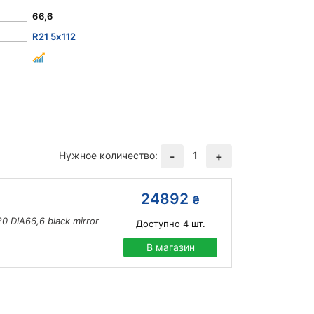
66,6
R21 5x112
Нужное количество:
1
-
+
24892
₴
 DIA66,6 black mirror
Доступно
4
шт.
В магазин