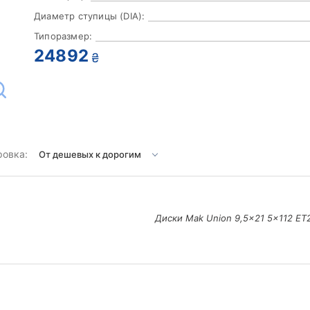
Диаметр ступицы (DIA):
Типоразмер:
24892
₴
ровка:
Диски Mak Union 9,5x21 5x112 ET20