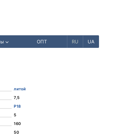
ры
ОПТ
RU
UA
литой
7,5
Р18
5
160
50