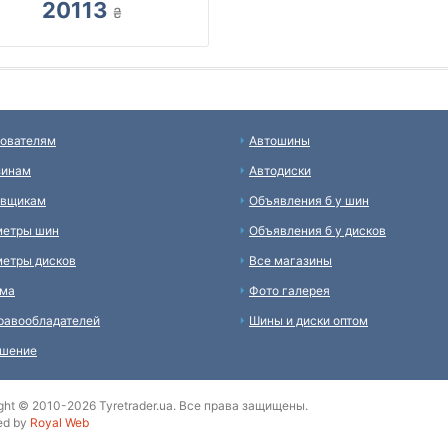
20113
₴
ователям
Автошины
зинам
Автодиски
авщикам
Объявления б у шин
метры шин
Объявления б у дисков
етры дисков
Все магазины
ама
Фото галерея
равообладателей
Шины и диски оптом
ашение
ght © 2010-2026 Tyretrader.ua. Все права защищены.
ed by
Royal Web