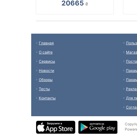
20665
₴
Главная
Польз
О сайте
Мага
Сервисы
Пост
Новости
Пара
Обзоры
Парам
Тесты
Рекл
Контакты
Для п
Согл
Copyri
Power