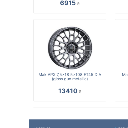
6915
₴
Mak APX 7,5x18 5x108 ET45 DIA
Ma
(gloss gun metallic)
13410
₴