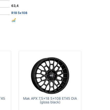
63,4
R18 5x108
T45
Mak APX 7,5x18 5x108 ET45 DIA
(gloss black)