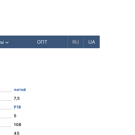
ры
ОПТ
RU
UA
литой
7,5
Р18
5
108
45