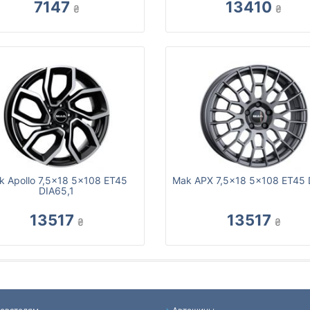
7147
13410
₴
₴
k Apollo 7,5x18 5x108 ET45
Mak APX 7,5x18 5x108 ET45 
DIA65,1
13517
13517
₴
₴