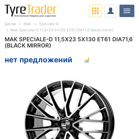
Нави
Диски
Mak
Speciale-D
Mak Speciale-D 11,5x23 5x130 ET61 DIA71,6 (black mirror)
MAK SPECIALE-D 11,5X23 5X130 ET61 DIA71,6
(BLACK MIRROR)
нет предложений