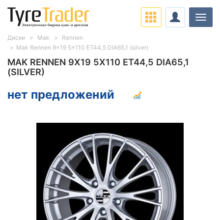
Нави
Диски
Mak
Rennen
Mak Rennen 9x19 5x110 ET44,5 DIA65,1 (silver)
MAK RENNEN 9X19 5X110 ET44,5 DIA65,1
(SILVER)
нет предложений