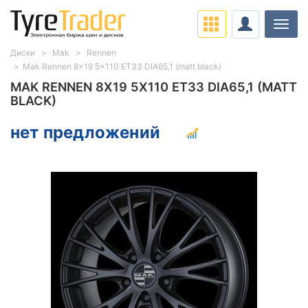
Нави
Диски
Mak
Rennen
Mak Rennen 8x19 5x110 ET33 DIA65,1 (matt black)
MAK RENNEN 8X19 5X110 ET33 DIA65,1 (MATT
BLACK)
нет предложений