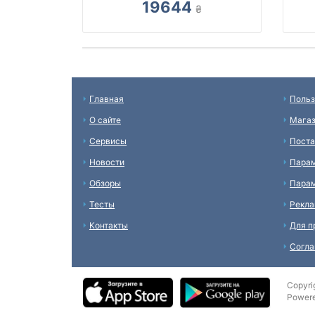
19644
₴
Главная
Польз
О сайте
Мага
Сервисы
Пост
Новости
Пара
Обзоры
Парам
Тесты
Рекл
Контакты
Для п
Согл
Copyri
Power