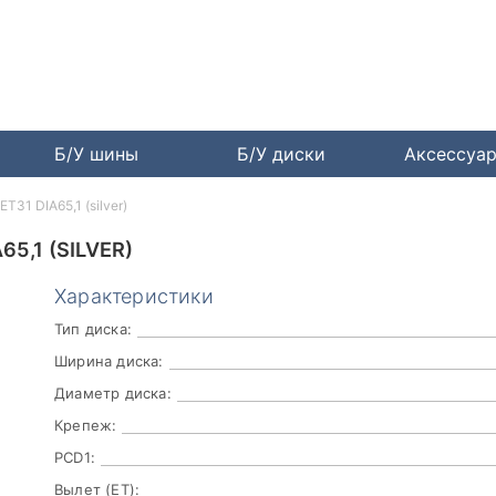
Б/У шины
Б/У диски
Аксессуа
T31 DIA65,1 (silver)
5,1 (SILVER)
Характеристики
Тип диска:
Ширина диска:
Диаметр диска:
Крепеж:
PCD1:
Вылет (ET):