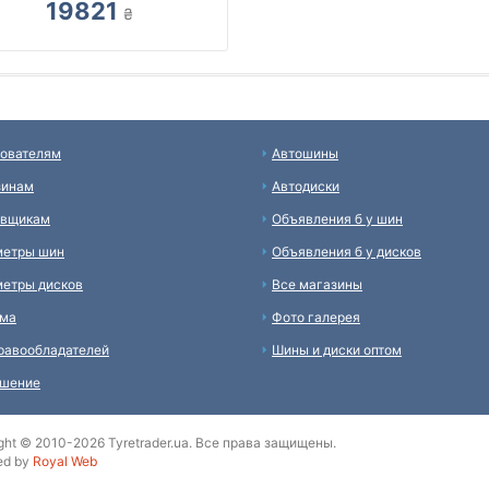
19821
₴
ователям
Автошины
зинам
Автодиски
авщикам
Объявления б у шин
метры шин
Объявления б у дисков
етры дисков
Все магазины
ама
Фото галерея
равообладателей
Шины и диски оптом
ашение
ght © 2010-2026 Tyretrader.ua. Все права защищены.
ed by
Royal Web