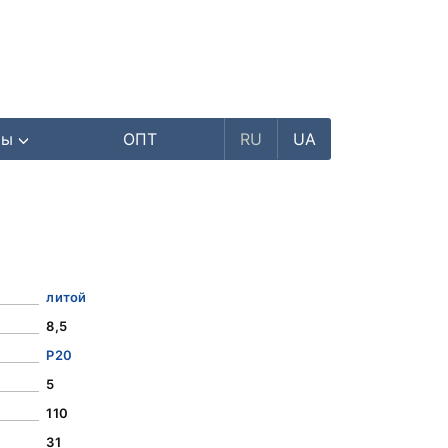
ры
ОПТ
RU
UA
литой
8,5
Р20
5
110
31