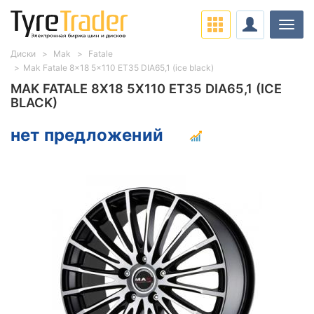
Нави
Диски
Mak
Fatale
Mak Fatale 8x18 5x110 ET35 DIA65,1 (ice black)
MAK FATALE 8X18 5X110 ET35 DIA65,1 (ICE
BLACK)
нет предложений