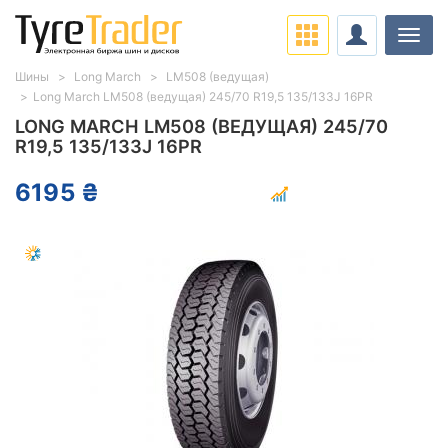
Нави
Шины
Long March
LM508 (ведущая)
Long March LM508 (ведущая) 245/70 R19,5 135/133J 16PR
LONG MARCH LM508 (ВЕДУЩАЯ) 245/70
R19,5 135/133J 16PR
6195 ₴