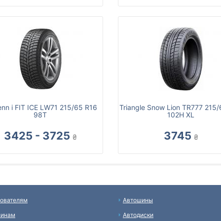
enn i FIT ICE LW71 215/65 R16
Triangle Snow Lion TR777 215
98T
102H XL
3425 - 3725
3745
₴
₴
ователям
Автошины
зинам
Автодиски