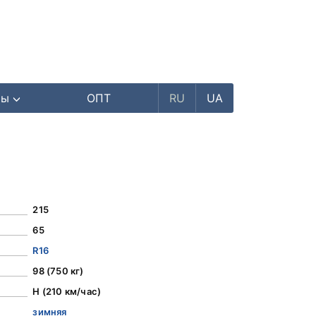
ры
ОПТ
RU
UA
215
65
R16
98 (750 кг)
H (210 км/час)
зимняя