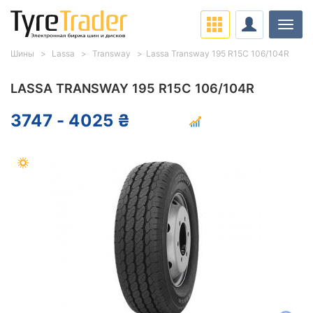
Нави
Шины
Lassa
Transway
Lassa Transway 195 R15C 106/104R
LASSA TRANSWAY 195 R15C 106/104R
3747 - 4025 ₴