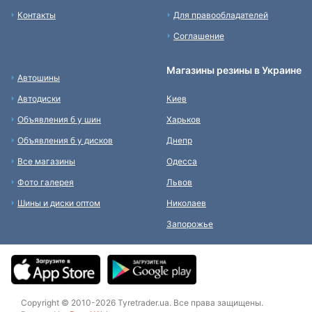
Контакты
Для правообладателей
Соглашение
Магазины резины в Украине
Автошины
Автодиски
Киев
Объявления б у шин
Харьков
Объявления б у дисков
Днепр
Все магазины
Одесса
Фото галерея
Львов
Шины и диски оптом
Николаев
Запорожье
Copyright © 2010-2026 Tyretrader.ua. Все права защищены.