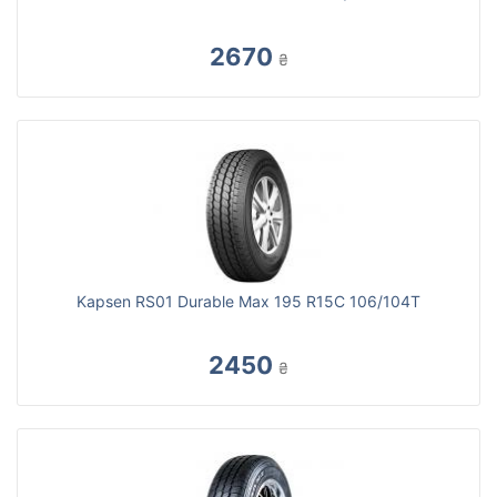
2670
₴
Kapsen RS01 Durable Max 195 R15C 106/104T
2450
₴