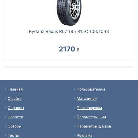
Rydanz Raxus R07 195 R15C 106/104S
2170
₴
Главная
Пользователям
О сайте
Магазинам
Сервисы
Поставщикам
Новости
Параметры шин
Обзоры
Параметры дисков
Тесты
Реклама