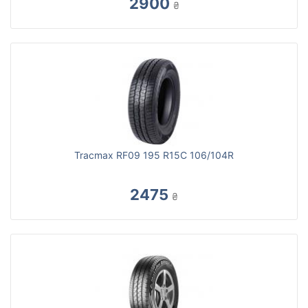
2900
₴
Tracmax RF09 195 R15C 106/104R
2475
₴