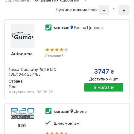
Нужное количество:
1
-
+
магазин
Белая Церковь
Autoguma
Отзывов
(6)
Lassa Transway 195 R15C
3747
₴
106/104R 357485
Доступно
4
шт.
Страна:
Год:
В магазин
Актуальность
08.08.26
магазин
Днепр
Шиномонтаж
R20