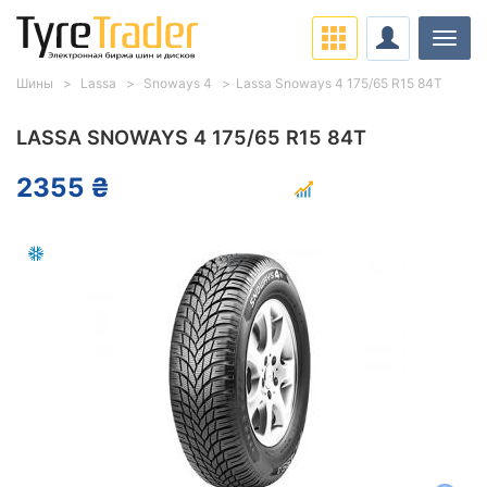
Нави
Шины
Lassa
Snoways 4
Lassa Snoways 4 175/65 R15 84T
LASSA SNOWAYS 4 175/65 R15 84T
2355 ₴