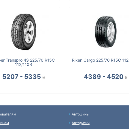
ber Transpro 4S 225/70 R15C
Riken Cargo 225/70 R15C 112
112/110R
5207 - 5335
4389 - 4520
₴
₴
ователям
Автошины
зинам
Автодиски