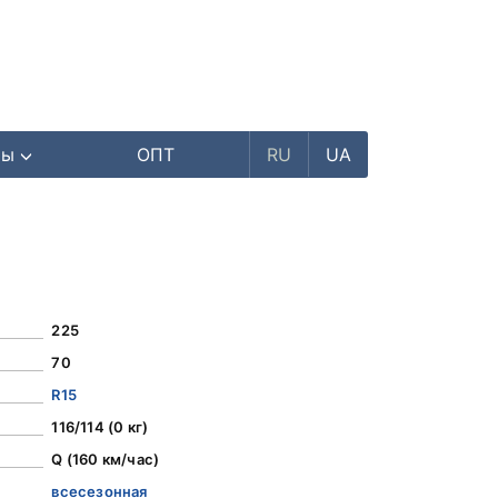
ры
ОПТ
RU
UA
225
70
R15
116/114 (0 кг)
Q (160 км/час)
всесезонная