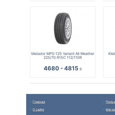
Matador MPS-125 Variant All Weather
Kle
225/70 R15C 112/110R
4680 - 4815
₴
Главная
Польз
О сайте
Мага