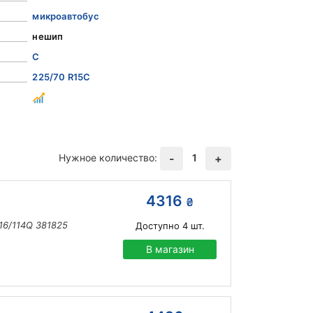
микроавтобус
нешип
C
225/70 R15C
Нужное количество:
1
-
+
4316
₴
16/114Q 381825
Доступно
4
шт.
В магазин