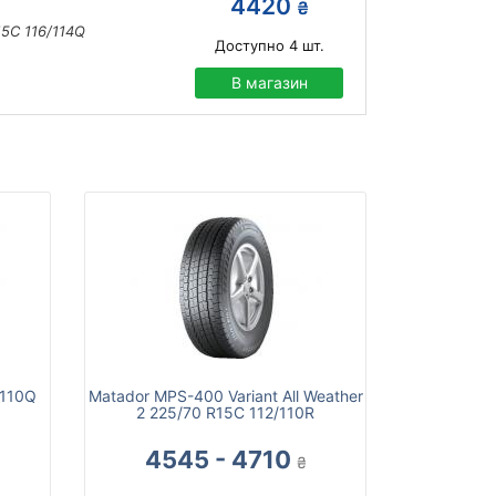
4420
₴
5C 116/114Q
Доступно
4
шт.
В магазин
/110Q
Matador MPS-400 Variant All Weather
2 225/70 R15C 112/110R
4545 - 4710
₴