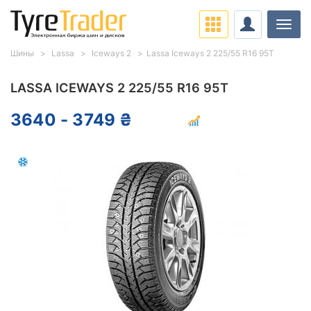
Нави
Шины
Lassa
Iceways 2
Lassa Iceways 2 225/55 R16 95T
LASSA ICEWAYS 2 225/55 R16 95T
3640 - 3749 ₴