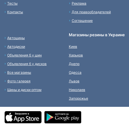
Тесты
Реклама
Контакты
Для правообладателей
Соглашение
Магазины резины в Украине
Автошины
Автодиски
Киев
Объявления б у шин
Харьков
Объявления б у дисков
Днепр
Все магазины
Одесса
Фото галерея
Львов
Шины и диски оптом
Николаев
Запорожье