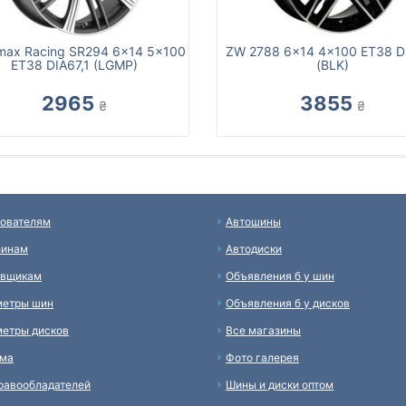
max Racing SR294 6x14 5x100
ZW 2788 6x14 4x100 ET38 DI
ET38 DIA67,1 (LGMP)
(BLK)
2965
3855
₴
₴
ователям
Автошины
зинам
Автодиски
авщикам
Объявления б у шин
метры шин
Объявления б у дисков
етры дисков
Все магазины
ама
Фото галерея
равообладателей
Шины и диски оптом