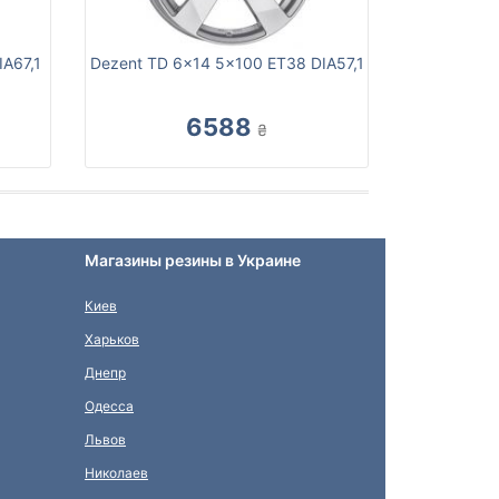
A67,1
Dezent TD 6x14 5x100 ET38 DIA57,1
6588
₴
Магазины резины в Украине
Киев
Харьков
Днепр
Одесса
Львов
Николаев