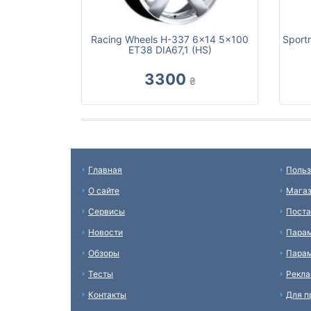
Racing Wheels H-337 6x14 5x100
Sport
ET38 DIA67,1 (HS)
3300
₴
Главная
Польз
О сайте
Мага
Сервисы
Пост
Новости
Пара
Обзоры
Парам
Тесты
Рекл
Контакты
Для п