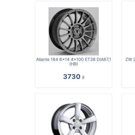
Allante 184 6x14 4x100 ET38 DIA67,1
ZW 2
(HB)
3730
₴