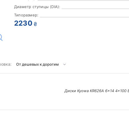
Диаметр ступицы (DIA):
Типоразмер:
2230
₴
ровка:
Диски Kyowa KR626A 6x14 4x100 E