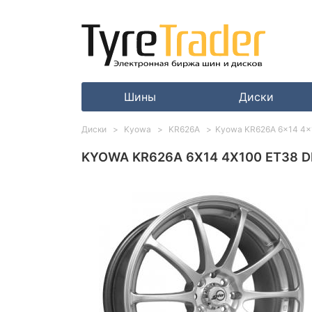
Шины
Диски
Диски
Kyowa
KR626A
Kyowa KR626A 6x14 4x1
KYOWA KR626A 6X14 4X100 ET38 DI