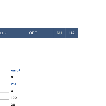
ры
ОПТ
RU
UA
литой
6
Р14
4
100
38