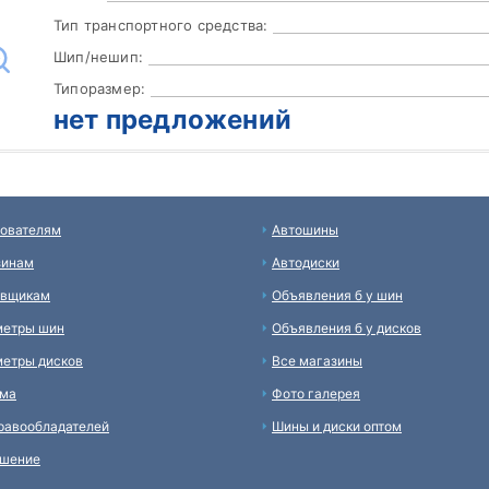
Тип транспортного средства:
Шип/нешип:
Типоразмер:
нет предложений
ователям
Автошины
зинам
Автодиски
авщикам
Объявления б у шин
метры шин
Объявления б у дисков
етры дисков
Все магазины
ама
Фото галерея
равообладателей
Шины и диски оптом
ашение