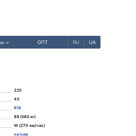
ры
ОПТ
RU
UA
225
45
R16
89 (580 кг)
W (270 км/час)
летняя