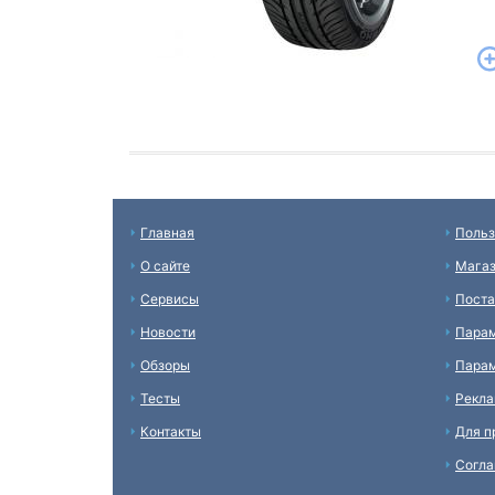
Главная
Польз
О сайте
Мага
Сервисы
Пост
Новости
Пара
Обзоры
Парам
Тесты
Рекл
Контакты
Для п
Согл