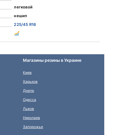
легковой
нешип
225/45 R16
Магазины резины в Украине
Киев
Харьков
Днепр
Одесса
Львов
Николаев
Запорожье