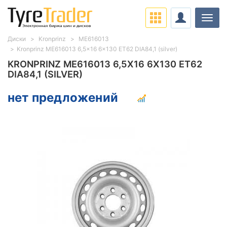
Нави
Диски
Kronprinz
ME616013
Kronprinz ME616013 6,5x16 6x130 ET62 DIA84,1 (silver)
KRONPRINZ ME616013 6,5X16 6X130 ET62
DIA84,1 (SILVER)
нет предложений