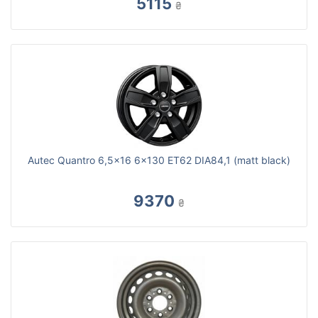
5115
₴
Autec Quantro 6,5x16 6x130 ET62 DIA84,1 (matt black)
9370
₴