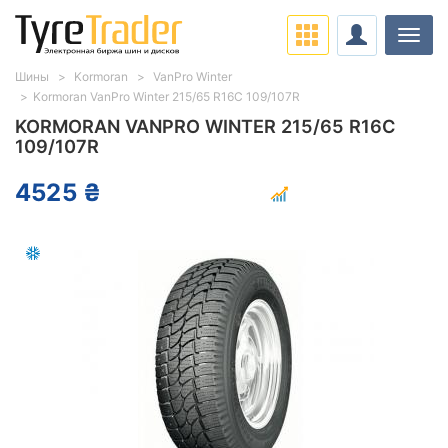
Нави
Шины
Kormoran
VanPro Winter
Kormoran VanPro Winter 215/65 R16C 109/107R
KORMORAN VANPRO WINTER 215/65 R16C
109/107R
4525 ₴