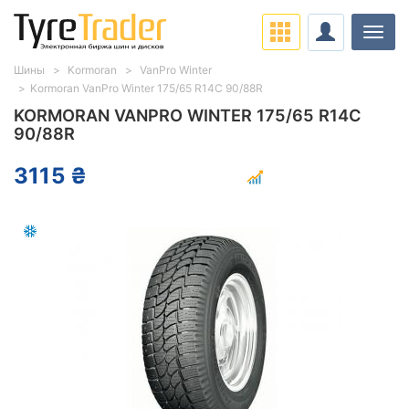
Нави
Шины
Kormoran
VanPro Winter
Kormoran VanPro Winter 175/65 R14C 90/88R
KORMORAN VANPRO WINTER 175/65 R14C
90/88R
3115 ₴