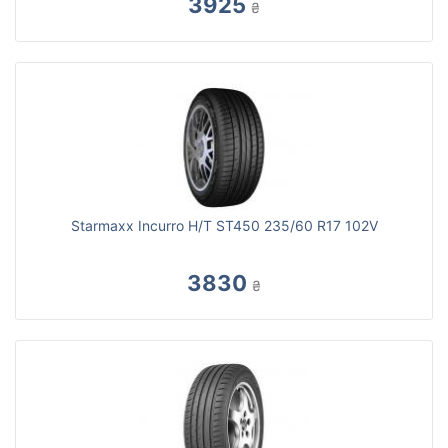
3925
₴
Starmaxx Incurro H/T ST450 235/60 R17 102V
3830
₴