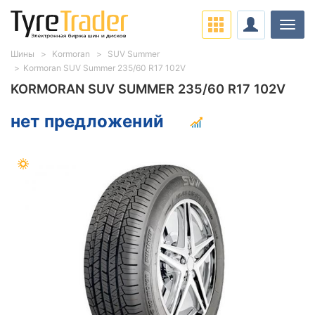
Нави
Шины
Kormoran
SUV Summer
Kormoran SUV Summer 235/60 R17 102V
KORMORAN SUV SUMMER 235/60 R17 102V
нет предложений