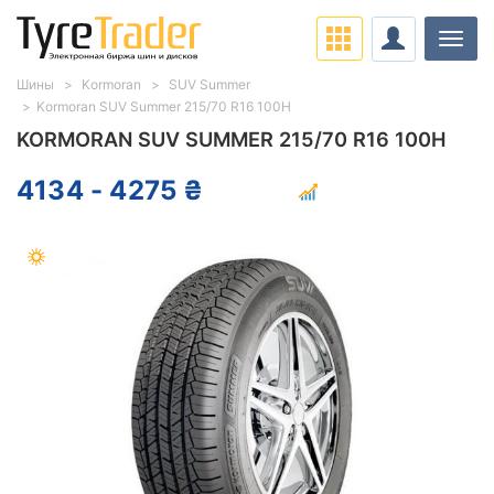
Нави
Шины
Kormoran
SUV Summer
Kormoran SUV Summer 215/70 R16 100H
KORMORAN SUV SUMMER 215/70 R16 100H
4134 - 4275 ₴