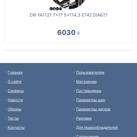
ZW YA1127 7x17 5x114,3 ET42 DIA67,1
6030
₴
Главная
Пользователям
О сайте
Магазинам
Сервисы
Поставщикам
Новости
Параметры шин
Обзоры
Параметры дисков
Тесты
Реклама
Контакты
Для правообладателей
Соглашение