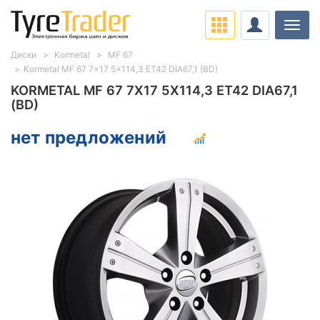
Нави
Диски
Kormetal
MF 67
Kormetal MF 67 7x17 5x114,3 ET42 DIA67,1 (BD)
KORMETAL MF 67 7X17 5X114,3 ET42 DIA67,1
(BD)
нет предложений