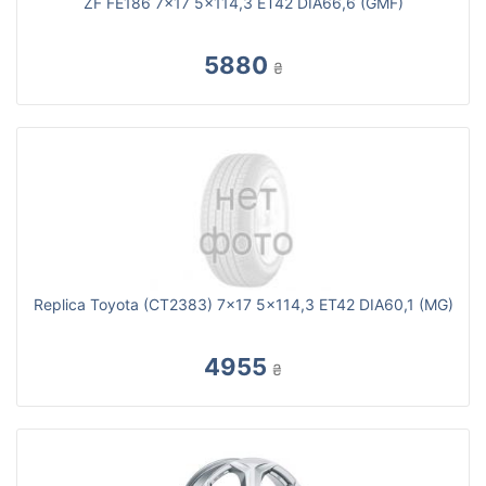
ZF FE186 7x17 5x114,3 ET42 DIA66,6 (GMF)
5880
₴
Replica Toyota (CT2383) 7x17 5x114,3 ET42 DIA60,1 (MG)
4955
₴