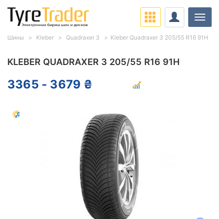
Нави
Шины
Kleber
Quadraxer 3
Kleber Quadraxer 3 205/55 R16 91H
KLEBER QUADRAXER 3 205/55 R16 91H
3365 - 3679 ₴