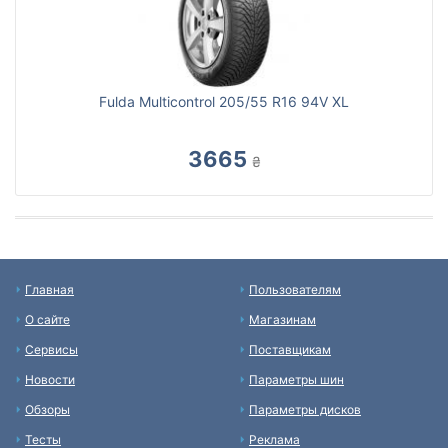
Fulda Multicontrol 205/55 R16 94V XL
3665
₴
Главная
Пользователям
О сайте
Магазинам
Сервисы
Поставщикам
Новости
Параметры шин
Обзоры
Параметры дисков
Тесты
Реклама