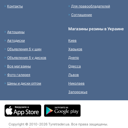
Контакты
Для правообладателей
Соглашение
Магазины резины в Украине
Автошины
Автодиски
Киев
Объявления б у шин
Харьков
Объявления б у дисков
Днепр
Все магазины
Одесса
Фото галерея
Львов
Шины и диски оптом
Николаев
Запорожье
Copyright © 2010-2026 Tyretrader.ua. Все права защищены.