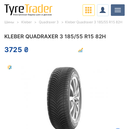
Нави
Шины
Kleber
Quadraxer 3
Kleber Quadraxer 3 185/55 R15 82H
KLEBER QUADRAXER 3 185/55 R15 82H
3725 ₴