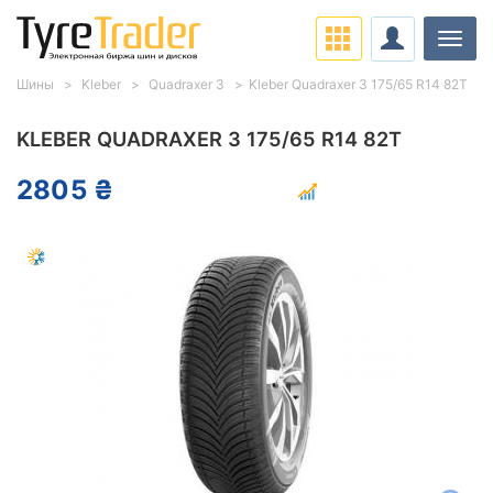
Нави
Шины
Kleber
Quadraxer 3
Kleber Quadraxer 3 175/65 R14 82T
KLEBER QUADRAXER 3 175/65 R14 82T
2805 ₴