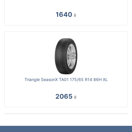
1640
₴
Triangle SeasonX TA01 175/65 R14 86H XL
2065
₴