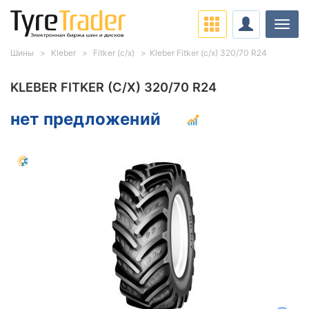
Нави
Шины
Kleber
Fitker (с/х)
Kleber Fitker (с/х) 320/70 R24
KLEBER FITKER (С/Х) 320/70 R24
нет предложений