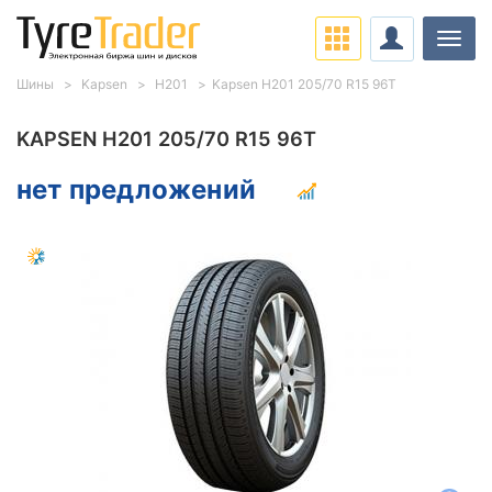
Нави
Шины
Kapsen
H201
Kapsen H201 205/70 R15 96T
KAPSEN H201 205/70 R15 96T
нет предложений