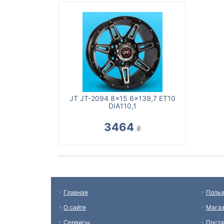
JT JT-2094 8x15 6x139,7 ET10
DIA110,1
3464
₴
Главная
Польз
О сайте
Мага
Сервисы
Пост