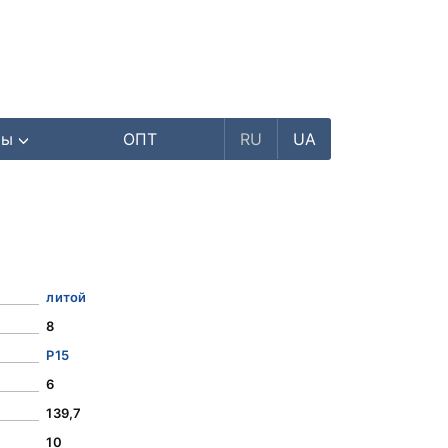
ры
ОПТ
RU
UA
литой
8
Р15
6
139,7
10