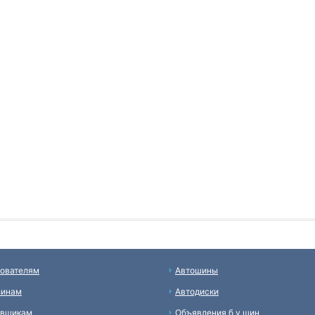
ователям
Автошины
зинам
Автодиски
авщикам
Объявления б у шин