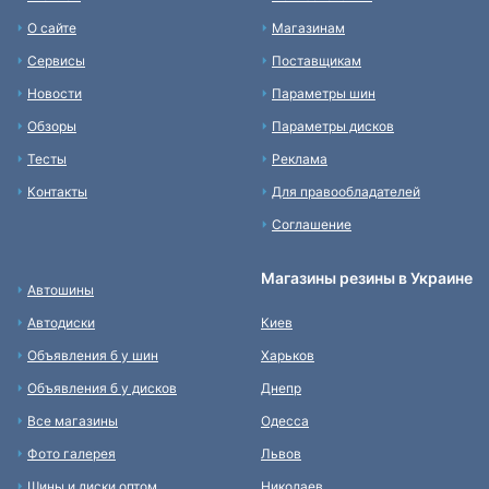
О сайте
Магазинам
Сервисы
Поставщикам
Новости
Параметры шин
Обзоры
Параметры дисков
Тесты
Реклама
Контакты
Для правообладателей
Соглашение
Магазины резины в Украине
Автошины
Автодиски
Киев
Объявления б у шин
Харьков
Объявления б у дисков
Днепр
Все магазины
Одесса
Фото галерея
Львов
Шины и диски оптом
Николаев