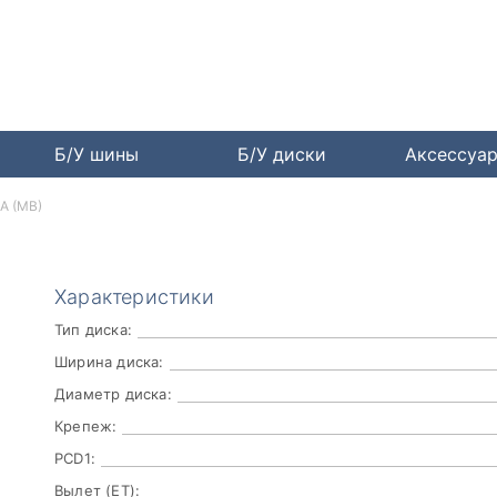
Б/У шины
Б/У диски
Аксессуа
IA (MB)
Характеристики
Тип диска:
Ширина диска:
Диаметр диска:
Крепеж:
PCD1:
Вылет (ET):