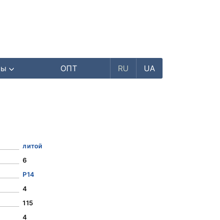
ры
ОПТ
RU
UA
литой
6
Р14
4
115
4