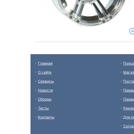
Главная
Польз
О сайте
Мага
Сервисы
Пост
Новости
Пара
Обзоры
Парам
Тесты
Рекл
Контакты
Для п
Согл