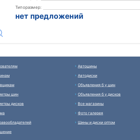
Типоразмер:
нет предложений
ователям
Автошины
зинам
Автодиски
авщикам
Объявления б у шин
метры шин
Объявления б у дисков
етры дисков
Все магазины
ама
Фото галерея
равообладателей
Шины и диски оптом
ашение