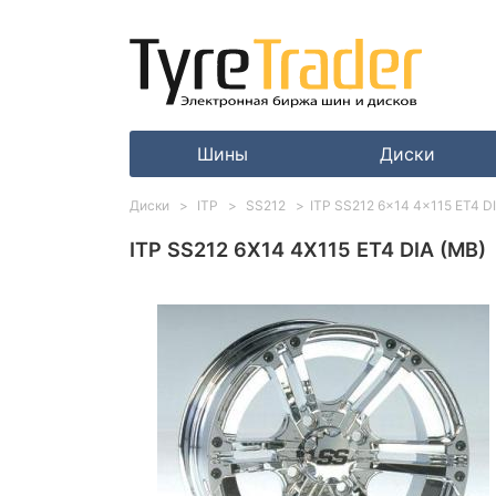
Шины
Диски
Диски
ITP
SS212
ITP SS212 6x14 4x115 ET4 D
ITP SS212 6X14 4X115 ET4 DIA (MB)