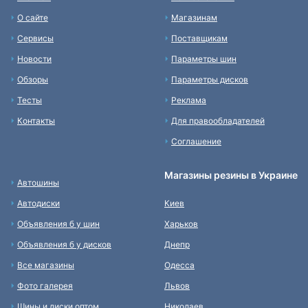
О сайте
Магазинам
Сервисы
Поставщикам
Новости
Параметры шин
Обзоры
Параметры дисков
Тесты
Реклама
Контакты
Для правообладателей
Соглашение
Магазины резины в Украине
Автошины
Автодиски
Киев
Объявления б у шин
Харьков
Объявления б у дисков
Днепр
Все магазины
Одесса
Фото галерея
Львов
Шины и диски оптом
Николаев