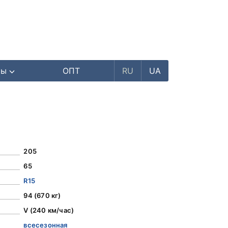
ры
ОПТ
RU
UA
205
65
R15
94 (670 кг)
V (240 км/час)
всесезонная