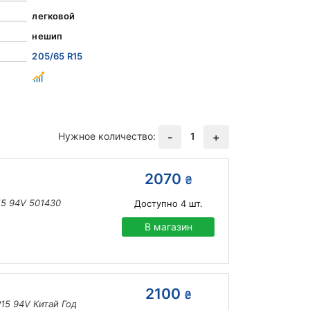
легковой
нешип
205/65 R15
Нужное количество:
1
-
+
2070
₴
R15 94V 501430
Доступно
4
шт.
В магазин
2100
₴
R15 94V Китай Год