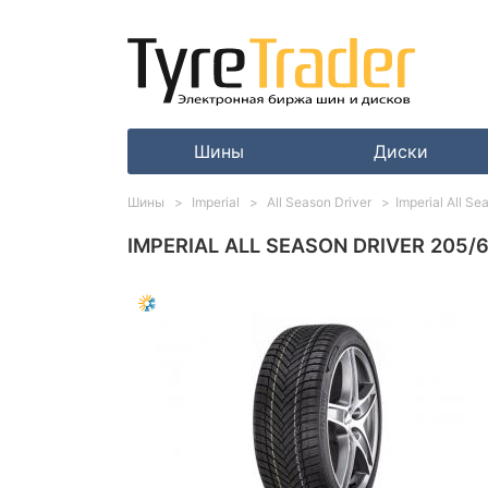
Шины
Диски
Шины
Imperial
All Season Driver
Imperial All S
IMPERIAL ALL SEASON DRIVER 205/6