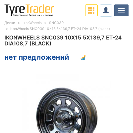
Нави
Диски
IkonWheels
SNC039
IkonWheels SNC039 10x15 5x139,7 ET-24 DIA108,7 (black)
IKONWHEELS SNC039 10X15 5X139,7 ET-24
DIA108,7 (BLACK)
нет предложений