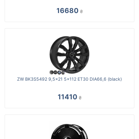
16680
₴
ZW BK3S5492 9,5x21 5x112 ET30 DIA66,6 (black)
11410
₴