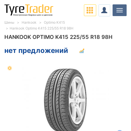
Нави
Шины
Hankook
Optimo K415
Hankook Optimo K415 225/55 R18 98H
HANKOOK OPTIMO K415 225/55 R18 98H
нет предложений