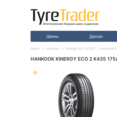
Шины
Диски
Шины
Hankook
Kinergy Eco 2 K435
Hankook Ki
HANKOOK KINERGY ECO 2 K435 175/