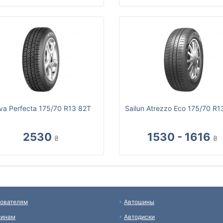
va Perfecta 175/70 R13 82T
Sailun Atrezzo Eco 175/70 R1
2530
1530 - 1616
₴
₴
ователям
Автошины
зинам
Автодиски