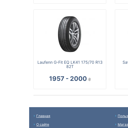
Laufenn G-Fit EQ LK41 175/70 R13
Sa
82T
1957 - 2000
₴
Главная
Польз
О сайте
Мага