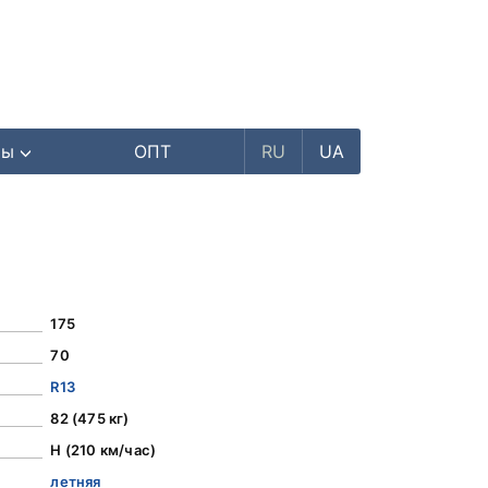
ры
ОПТ
RU
UA
175
70
R13
82 (475 кг)
H (210 км/час)
летняя