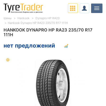
Нави
Шины
Hankook
Dynapro HP RA23
Hankook Dynapro HP RA23 235/70 R17 111H
HANKOOK DYNAPRO HP RA23 235/70 R17
111H
нет предложений