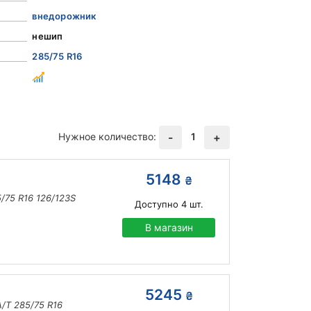
внедорожник
нешип
285/75 R16
Нужное количество:
1
-
+
5148
₴
5/75 R16 126/123S
Доступно
4
шт.
В магазин
5245
₴
A/T 285/75 R16