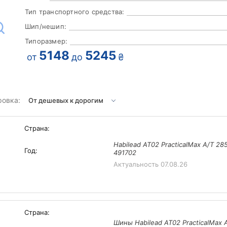
Тип транспортного средства:
Шип/нешип:
Типоразмер:
5148
5245
от
до
₴
ровка:
Страна:
Habilead AT02 PracticalMax A/T 28
Год:
491702
Актуальность
07.08.26
Страна:
Шины Habilead AT02 PracticalMax 