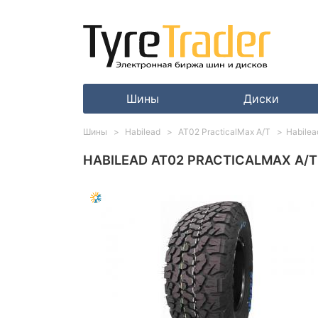
Шины
Диски
Шины
Habilead
AT02 PracticalMax A/T
Habilea
HABILEAD AT02 PRACTICALMAX A/T 