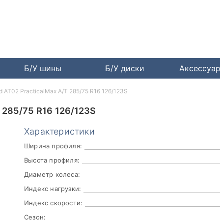
Б/У шины
Б/У диски
Аксессуа
d AT02 PracticalMax A/T 285/75 R16 126/123S
285/75 R16 126/123S
Характеристики
Ширина профиля:
Высота профиля:
Диаметр колеса:
Индекс нагрузки:
Индекс скорости:
Сезон: