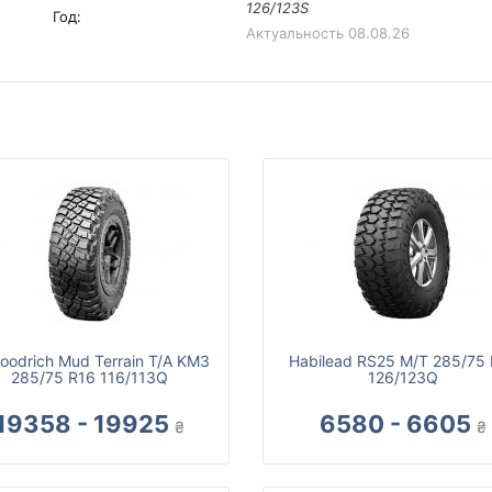
126/123S
Год:
Актуальность
08.08.26
oodrich Mud Terrain T/A KM3
Habilead RS25 M/T 285/75
285/75 R16 116/113Q
126/123Q
19358 - 19925
6580 - 6605
₴
₴