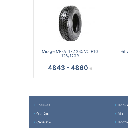
Mirage MR-AT172 285/75 R16
Hif
126/123R
4843 - 4860
₴
Главная
Польз
О сайте
Мага
Сервисы
Пост