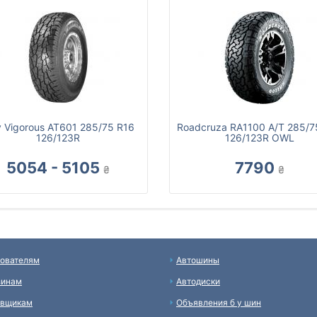
ly Vigorous AT601 285/75 R16
Roadcruza RA1100 A/T 285/7
126/123R
126/123R OWL
5054 - 5105
7790
₴
₴
ователям
Автошины
зинам
Автодиски
авщикам
Объявления б у шин