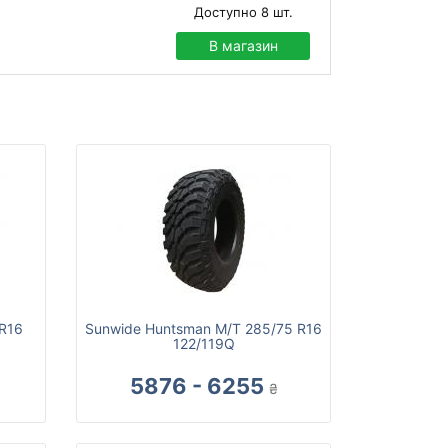
Доступно
8
шт.
В магазин
 R16
Sunwide Huntsman M/T 285/75 R16
122/119Q
5876 - 6255
₴