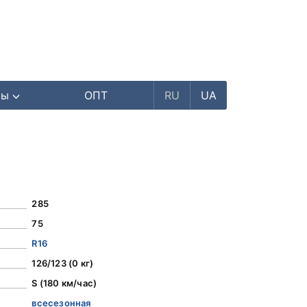
ры
ОПТ
RU
UA
285
75
R16
126/123 (0 кг)
S (180 км/час)
всесезонная