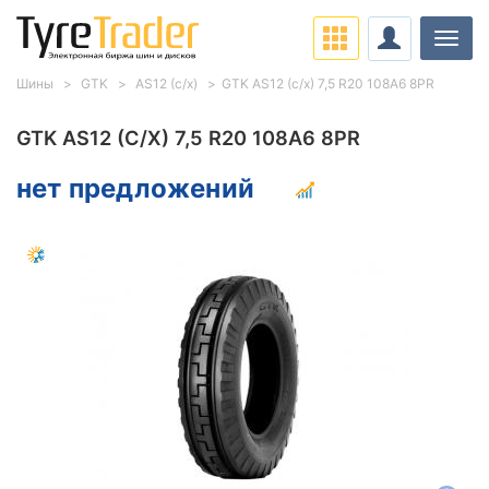
Нави
Шины
GTK
AS12 (с/х)
GTK AS12 (с/х) 7,5 R20 108A6 8PR
GTK AS12 (С/Х) 7,5 R20 108A6 8PR
нет предложений